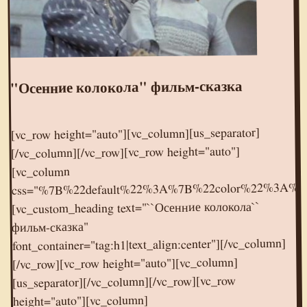
"Осенние колокола" фильм-сказка
[vc_row height="auto"][vc_column][us_separator]
[/vc_column][/vc_row][vc_row height="auto"]
[vc_column
css="%7B%22default%22%3A%7B%22color%22%3A%
[vc_custom_heading text="``Осенние колокола``
фильм-сказка"
font_container="tag:h1|text_align:center"][/vc_column]
[/vc_row][vc_row height="auto"][vc_column]
[us_separator][/vc_column][/vc_row][vc_row
height="auto"][vc_column]
[vc_raw_html]JTNDaWZyYW1lJTIwd2lkdGglM0QlMjI1NjAlMjIlMjBoZWlnaHQlM0QlMjIzMTUlMjIlMjBzcmMlM0QlMjIlMkYlMkZvay5ydSUyRnZpZGVvZW1iZWQlMkYyNzA2NzE3MjgwODc2JTNGbm9jaGF0JTNEMSUyMiUyMGZyYW1lYm9yZGVyJTNEJTIyMCUyMiUyMGFsbG93JTNEJTIyYXV0b3BsYXklMjIlMjBhbGxvd2Z1bGxzY3JlZW4lM0UlM0MlMkZpZnJhbWUlM0U=