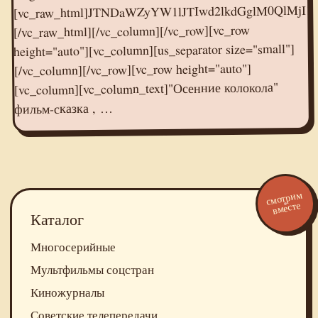
[/vc_raw_html][/vc_column][/vc_row][vc_row
height="auto"][vc_column][us_separator size="small"]
[/vc_column][/vc_row][vc_row height="auto"]
[vc_column][vc_column_text]"Осенние колокола"
фильм-сказка , …
смотрим
вместе
Каталог
Многосерийные
Мультфильмы соцстран
Киножурналы
Советские телепередачи