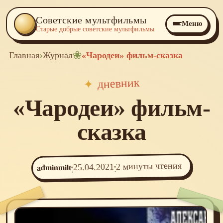
Советские мультфильмы
Меню
Старые добрые советские мультфильмы
›
❀
Главная
Журнал
«Чародеи» фильм-сказка
дневник
✦
«Чародеи» фильм-
сказка
2 минуты чтения
25.04.2021
adminmilt
·
·