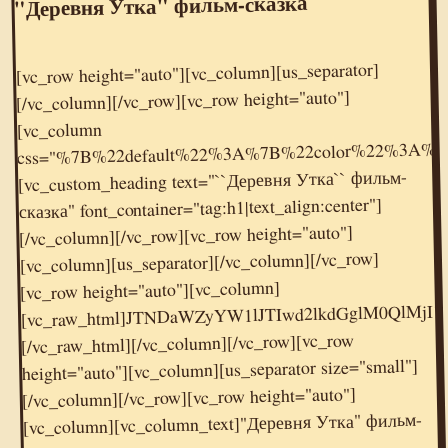
"Деревня Утка" фильм-сказка
[vc_row height="auto"][vc_column][us_separator]
[/vc_column][/vc_row][vc_row height="auto"]
[vc_column
css="%7B%22default%22%3A%7B%22color%22%3A%
[vc_custom_heading text="``Деревня Утка`` фильм-
сказка" font_container="tag:h1|text_align:center"]
[/vc_column][/vc_row][vc_row height="auto"]
[vc_column][us_separator][/vc_column][/vc_row]
[vc_raw_html]JTNDaWZyYW1lJTIwd2lkdGglM0QlMjI1NjAlMjIlMjBoZWlnaHQlM0QlMjIzMTUlMjIlMjBzcmMlM0QlMjIlMkYlMkZvay5ydSUyRnZpZGVvZW1iZWQlMkY3NTIyOTE0NzMyNjM1JTNGbm9jaGF0JTNEMSUyMiUyMGZyYW1lYm9yZGVyJTNEJTIyMCUyMiUyMGFsbG93JTNEJTIyYXV0b3BsYXklMjIlMjBhbGxvd2Z1bGxzY3JlZW4lM0UlM0MlMkZpZnJhbWUlM0U=
[vc_row height="auto"][vc_column]
[/vc_raw_html][/vc_column][/vc_row][vc_row
height="auto"][vc_column][us_separator size="small"]
[/vc_column][/vc_row][vc_row height="auto"]
[vc_column][vc_column_text]"Деревня Утка" фильм-