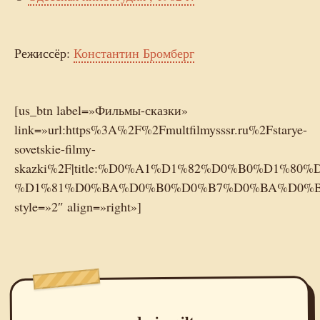
Режиссёр:
Константин Бромберг
[us_btn label=»Фильмы-сказки»
link=»url:https%3A%2F%2Fmultfilmysssr.ru%2Fstarye-
sovetskie-filmy-
skazki%2F|title:%D0%A1%D1%82%D0%B0%D1
%D1%81%D0%BA%D0%B0%D0%B7%D0%BA%D0%B8
style=»2″ align=»right»]