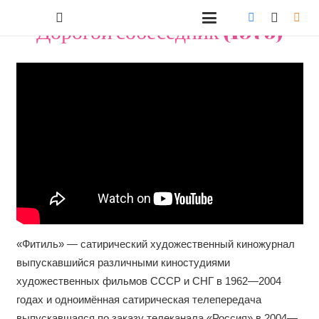
Дорогой собеседник (1975)
«Фитиль» — сатирический художественный киножурнал
выпускавшийся различными киностудиями
художественных фильмов СССР и СНГ в 1962—2004
годах и одноимённая сатирическая телепередача
выпускавшаяся по заказу телеканала «Россия» в 2004—