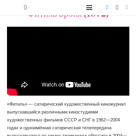
Фитиль Броня (1972)
«Фитиль» — сатирический художественный киножурнал
выпускавшийся различными киностудиями
художественных фильмов СССР и СНГ в 1962—2004
годах и одноимённая сатирическая телепередача
выпускавшаяся по заказу телеканала «Россия» в 2004—