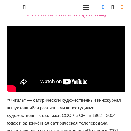
Фитиль Ключи (1962)
«Фитиль» — сатирический художественный киножурнал
выпускавшийся различными киностудиями
художественных фильмов СССР и СНГ в 1962—2004
годах и одноимённая сатирическая телепередача
выпускавшаяся по заказу телеканала «Россия» в 2004—