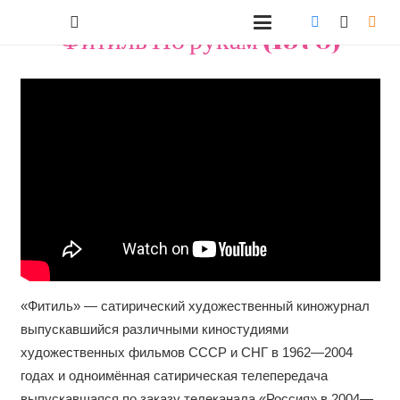
Фитиль По рукам (1970)
«Фитиль» — сатирический художественный киножурнал
выпускавшийся различными киностудиями
художественных фильмов СССР и СНГ в 1962—2004
годах и одноимённая сатирическая телепередача
выпускавшаяся по заказу телеканала «Россия» в 2004—