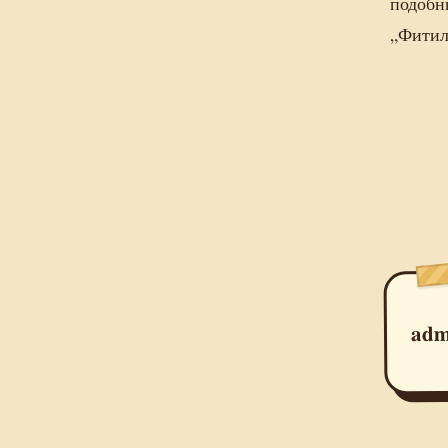
подобн
„Фитил
adm