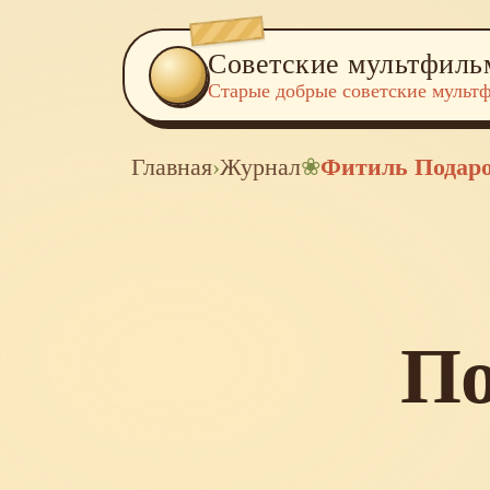
Советские мультфил
Старые добрые советские мульт
Главная
›
Журнал
❀
Фитиль Подаро
По