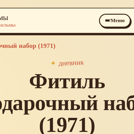
ьмы
Меню
фильмы
чный набор (1971)
дневник
✦
Фитиль
дарочный на
(1971)