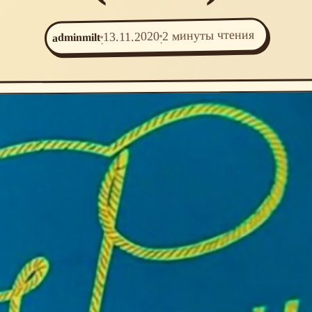
2 минуты чтения
13.11.2020
adminmilt
·
·