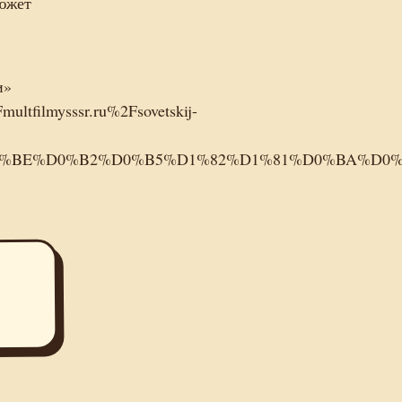
южет
и»
ultfilmysssr.ru%2Fsovetskij-
%A1%D0%BE%D0%B2%D0%B5%D1%82%D1%81%D0%B