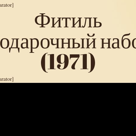
arator]
Фитиль
одарочный наб
(1971)
arator]