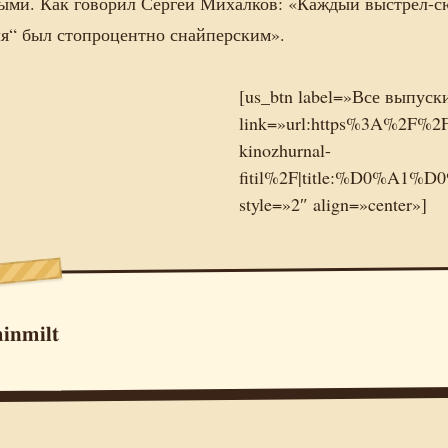
ыми. Как говорил Сергей Михалков: «Каждый выстрел-с
я“ был стопроцентно снайперским».
[us_btn label=»Все выпуск
link=»url:https%3A%2F%2Fm
kinozhurnal-
fitil%2F|title:%D0
style=»2″ align=»center»]
inmilt