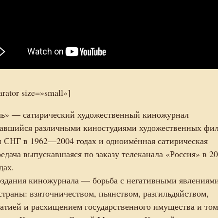
arator size=»small»]
ь» — сатирический художественный киножурнал
авшийся различными киностудиями художественных фи
 СНГ в 1962—2004 годах и одноимённая сатирическая
редача выпускавшаяся по заказу телеканала «Россия» в 
дах.
оздания киножурнала — борьба с негативными явлениями
страны: взяточничеством, пьянством, разгильдяйством,
атией и расхищением государственного имущества и то