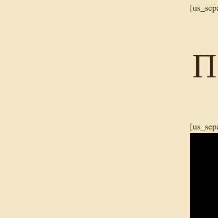
[us_sep
П
[us_sep