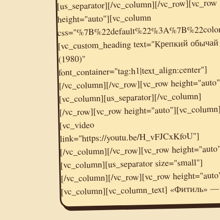
[us_separator][/vc_column][/vc_row][vc_row
height="auto"][vc_column
css="%7B%22default%22%3A%7B%22co
[vc_custom_heading text="Крепкий обычай
(1980)"
font_container="tag:h1|text_align:center"]
[/vc_column][/vc_row][vc_row height="auto"
[vc_column][us_separator][/vc_column]
[/vc_row][vc_row height="auto"][vc_column
[vc_video
link="https://youtu.be/H_vFJCxKfoU"]
[/vc_column][/vc_row][vc_row height="auto
[vc_column][us_separator size="small"]
[/vc_column][/vc_row][vc_row height="auto
[vc_column][vc_column_text] «Фитиль» 