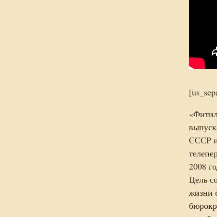
[us_sep
«Фитил
выпуск
СССР и
телепе
2008 го
Цель с
жизни 
бюрокр