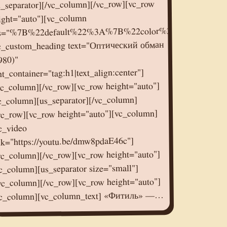
s_separator][/vc_column][/vc_row][vc_row
ight="auto"][vc_column
s="%7B%22default%22%3A%7B%22color%22%3A%22%2
c_custom_heading text="Оптический обман
980)"
nt_container="tag:h1|text_align:center"]
vc_column][/vc_row][vc_row height="auto"]
c_column][us_separator][/vc_column]
vc_row][vc_row height="auto"][vc_column]
c_video
nk="https://youtu.be/dmw8pdaE46c"]
vc_column][/vc_row][vc_row height="auto"]
c_column][us_separator size="small"]
vc_column][/vc_row][vc_row height="auto"]
vc_column][vc_column_text] «Фитиль» —…