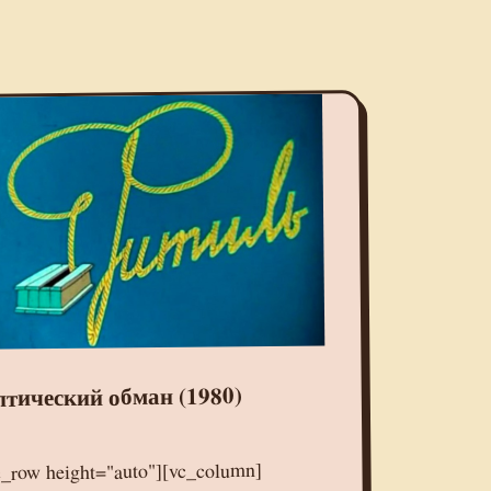
тический обман (1980)
c_row height="auto"][vc_column]