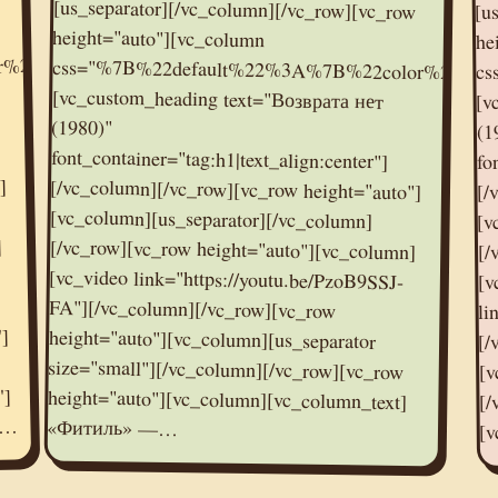
[u
he
lor%22%3A%22%23e95095%22%7D%7D"]
cs
[v
(1980)"
(1
fo
]
[/
[v
]
[/
[v
li
"]
[/
[v
"]
[/
—…
«Фитиль» —…
[