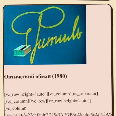
Оптический обман (1980)
[vc_row height="auto"][vc_column][us_separator]
[/vc_column][/vc_row][vc_row height="auto"]
[vc_column
css="%7B%22default%22%3A%7B%22color%22%3A%