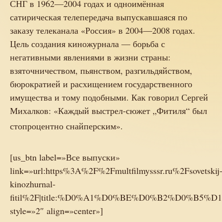
СНГ в 1962—2004 годах и одноимённая
сатирическая телепередача выпускавшаяся по
заказу телеканала «Россия» в 2004—2008 годах.
Цель создания киножурнала — борьба с
негативными явлениями в жизни страны:
взяточничеством, пьянством, разгильдяйством,
бюрократией и расхищением государственного
имущества и тому подобными. Как говорил Сергей
Михалков: «Каждый выстрел-сюжет „Фитиля“ был
стопроцентно снайперским».
[us_btn label=»Все выпуски»
link=»url:https%3A%2F%2Fmultfilmysssr.ru%2Fsovetskij
kinozhurnal-
fitil%2F|title:%D0%A1%D0%BE%D0%B2%D0
style=»2″ align=»center»]