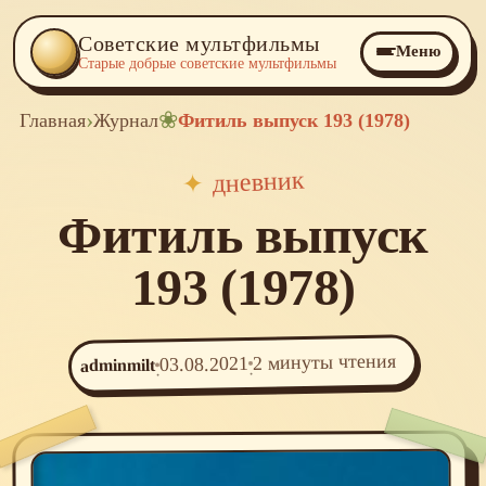
Советские мультфильмы
Меню
Старые добрые советские мультфильмы
›
❀
Главная
Журнал
Фитиль выпуск 193 (1978)
дневник
✦
Фитиль выпуск
193 (1978)
2 минуты чтения
03.08.2021
adminmilt
·
·