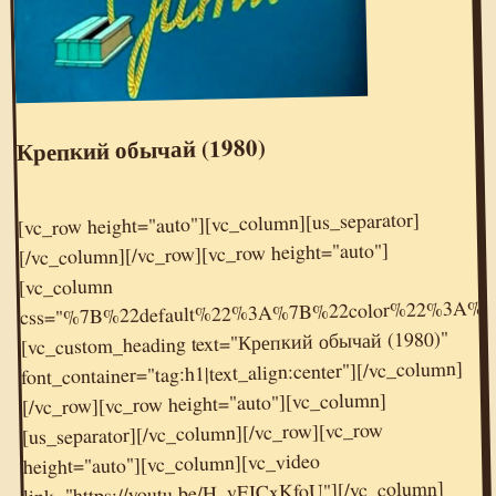
Крепкий обычай (1980)
[vc_row height="auto"][vc_column][us_separator]
[/vc_column][/vc_row][vc_row height="auto"]
[vc_column
css="%7B%22default%22%3A%7B%22color%22%3A%
[vc_custom_heading text="Крепкий обычай (1980)"
font_container="tag:h1|text_align:center"][/vc_column]
[/vc_row][vc_row height="auto"][vc_column]
[us_separator][/vc_column][/vc_row][vc_row
height="auto"][vc_column][vc_video
link="https://youtu.be/H_vFJCxKfoU"][/vc_column]