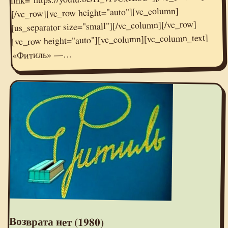
[/vc_row][vc_row height="auto"][vc_column]
[us_separator size="small"][/vc_column][/vc_row]
[vc_row height="auto"][vc_column][vc_column_text]
«Фитиль» —…
Возврата нет (1980)