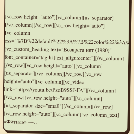
[vc_row height="auto"][vc_column][us_separator]
[/vc_column][/vc_row][vc_row height="auto"]
css="%7B%22default%22%3A%7B%22color%22%3A%22%23e95095%22%7D%7D"]
[vc_custom_heading text="Возврата нет (1980)"
font_container="tag:h1|text_align:center"][/vc_column]
[/vc_row][vc_row height="auto"][vc_column]
[us_separator][/vc_column][/vc_row][vc_row
height="auto"][vc_column][vc_video
link="https://youtu.be/PzoB9SSJ-FA"][/vc_column]
[/vc_row][vc_row height="auto"][vc_column]
[us_separator size="small"][/vc_column][/vc_row]
[vc_row height="auto"][vc_column][vc_column_text]
[vc_column
«Фитиль» —…