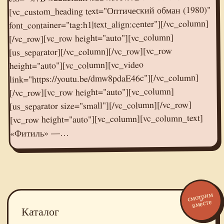
[vc_custom_heading text="Оптический обман (1980)"
font_container="tag:h1|text_align:center"][/vc_column]
[/vc_row][vc_row height="auto"][vc_column]
[us_separator][/vc_column][/vc_row][vc_row
height="auto"][vc_column][vc_video
link="https://youtu.be/dmw8pdaE46c"][/vc_column]
[/vc_row][vc_row height="auto"][vc_column]
[us_separator size="small"][/vc_column][/vc_row]
[vc_row height="auto"][vc_column][vc_column_text]
«Фитиль» —…
смотрим
вместе
Каталог