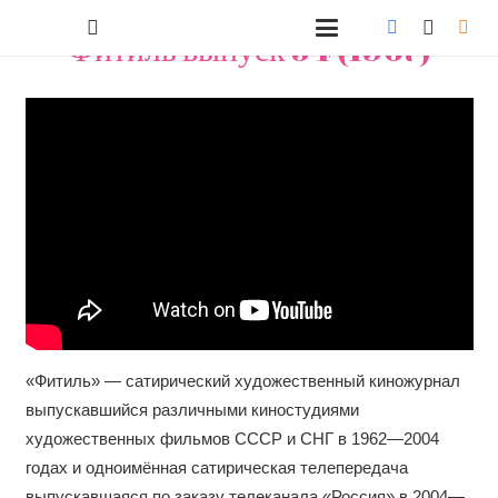
Фитиль выпуск 54 (1967)
«Фитиль» — сатирический художественный киножурнал
выпускавшийся различными киностудиями
художественных фильмов СССР и СНГ в 1962—2004
годах и одноимённая сатирическая телепередача
выпускавшаяся по заказу телеканала «Россия» в 2004—