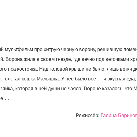
ий мультфильм про хитрую черную ворону, решившую помен
. Ворона жила в своем гнезде, где вечно под веточками х
ого пса косточка. Над головой крыши не было, лишь ветки 
ла толстая кошка Малышка. У нее было все — и вкусная еда
яйка, которая в ней души не чаяла. Вороне казалось, что
не….
Режиссёр:
Галина Барино