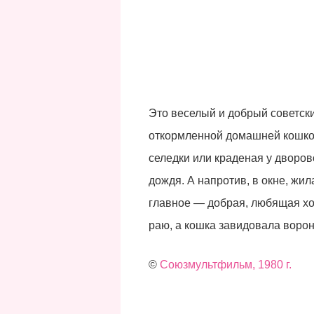
Это веселый и добрый советск
откормленной домашней кошкой
селедки или краденая у дворов
дождя. А напротив, в окне, жи
главное — добрая, любящая хоз
раю, а кошка завидовала воро
©
Союзмультфильм, 1980 г.