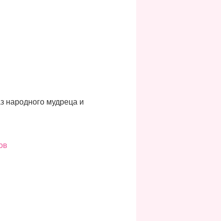
з народного мудреца и
ов