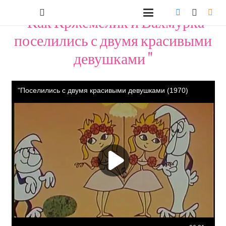
"Как Кржемелик и Вахмурка
поселились с двумя красивыми
девушками "