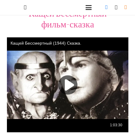
"Кащей Бессмертный"
фильм-сказка