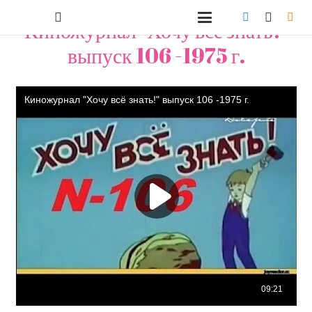
Киножурнал "Хочу всё знать!"
выпуск 106 -1975 г.