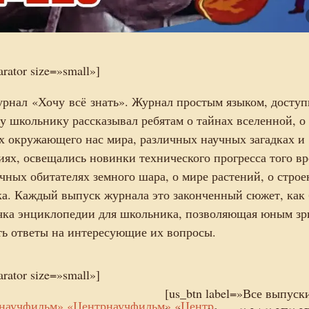
arator size=»small»]
рнал «Хочу всё знать». Журнал простым языком, досту
у школьнику рассказывал ребятам о тайнах вселенной, о
ах окружающего нас мира, различных научных загадках и
иях, освещались новинки технического прогресса того в
ичных обитателях земного шара, о мире растений, о стро
ка. Каждый выпуск журнала это законченный сюжет, как
чка энциклопедии для школьника, позволяющая юным зр
ть ответы на интересующие их вопросы.
arator size=»small»]
[us_btn label=»Все выпуск
научфильм»,«Центрнаучфильм»,«Центр