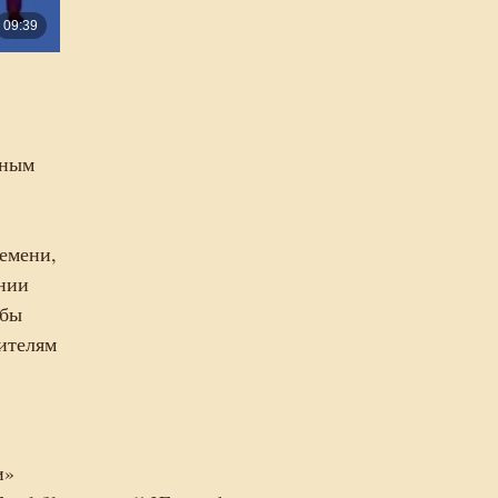
пным
ремени,
ении
 бы
ителям
и»