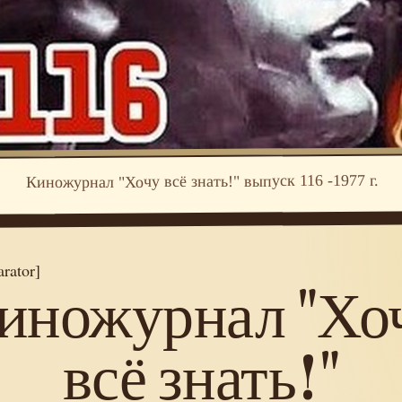
Киножурнал "Хочу всё знать!" выпуск 116 -1977 г.
arator]
иножурнал "Хо
всё знать!"