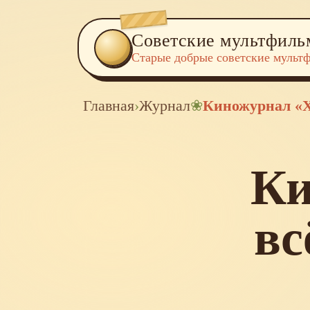
Советские мультфил
Старые добрые советские мульт
Главная
›
Журнал
❀
Киножурнал «Хо
Ки
вс