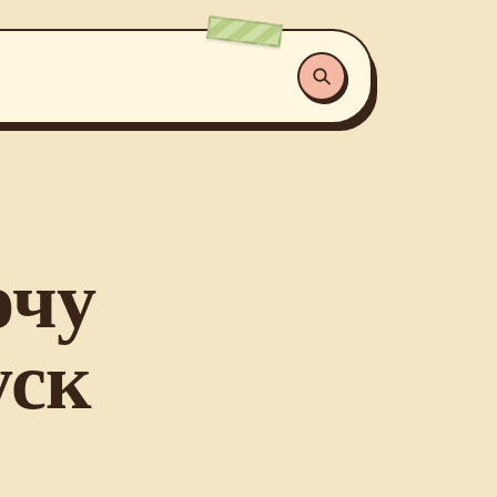
очу
уск