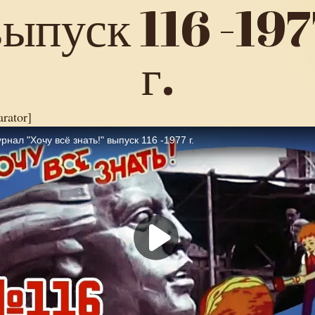
выпуск 116 -197
г.
arator]