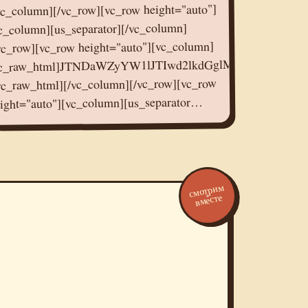
vc_column][/vc_row][vc_row height="auto"]
c_column][us_separator][/vc_column]
jIlMjBzcmMlM0QlMjIlMkYlMkZvay5ydSUyRnZpZGVvZW
vc_row][vc_row height="auto"][vc_column]
vc_raw_html]JTNDaWZyYW1lJTIwd2lkdGglM0QlMjI1N
vc_raw_html][/vc_column][/vc_row][vc_row
ight="auto"][vc_column][us_separator…
смотрим
вместе