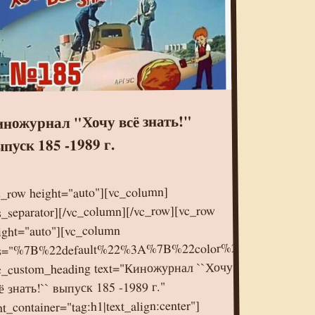
ножурнал "Хочу всё знать!"
пуск 185 -1989 г.
c_row height="auto"][vc_column]
s_separator][/vc_column][/vc_row][vc_row
ight="auto"][vc_column
s="%7B%22default%22%3A%7B%22color%22%3A%22%2
c_custom_heading text="Киножурнал ``Хочу
ё знать!`` выпуск 185 -1989 г."
nt_container="tag:h1|text_align:center"]