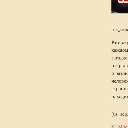
[us_sep
Киножу
каждом
загадк
открыт
о разл
челове
страни
находи
[us_sep
©
«Мос