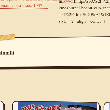
link=»url:https%3A%2F%2Fm
ального фильма» 1957 —
kinozhurnal-hochu-vsjo-znat
str1%2F|title:%D0
style=»2″ align=»center»]
inmilt