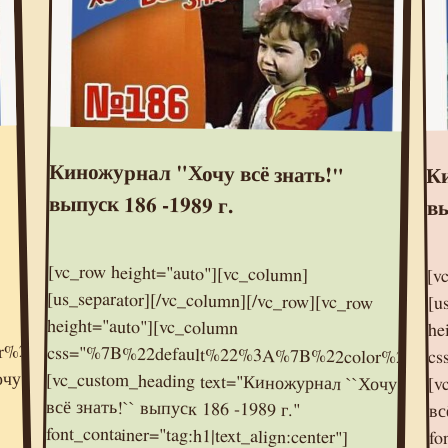
Киножурнал "Хочу всё знать!"
Ки
выпуск 186 -1989 г.
вы
[vc_row height="auto"][vc_column]
[us_separator][/vc_column][/vc_row][vc_row
height="auto"][vc_column
css="%7B%22default%22%3A%7B%22color%22%3A%22%23e95095%22%7D%7D"]
[vc_custom_heading text="Киножурнал ``Хочу
всё знать!`` выпуск 186 -1989 г."
font_container="tag:h1|text_align:center"]
[/vc_column][/vc_row][vc_row height="auto"]
[vc_column][us_separator][/vc_column]
[/vc_row][vc_row height="auto"][vc_column]
[vc_raw_html]JTNDaWZyYW1lJTIwd2lkdGglM0QlMjI1NjAlMjIlMjBoZWlnaHQlM0QlMjIzMTUlMjIlMjBzcmMlM0QlMjIlMkYlMkZvay5ydSUyRnZpZGVvZW1iZWQlMkY3NTkwMjMwMDM1MDU4JTIyJTIwZnJhbWVib3JkZXIlM0QlMjIwJTIyJTIwYWxsb3clM0QlMjJhdXRvcGxheSUyMiUyMGFsbG93ZnVsbHNjcmVlbiUzRSUzQyUyRmlmcmFtZSUzRQ==
[/vc_raw_html][/vc_column][/vc_row][vc_row
[v
[u
he
lor%22%3A%22%23e95095%22%7D%7D"]
cs
очу
[v
вс
fo