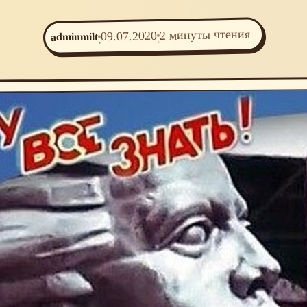
2 минуты чтения
09.07.2020
adminmilt
·
·