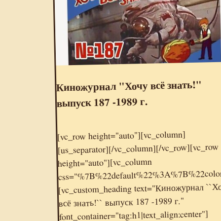
Киножурнал "Хочу всё знать!"
выпуск 187 -1989 г.
[vc_row height="auto"][vc_column]
[us_separator][/vc_column][/vc_row][vc_row
height="auto"][vc_column
css="%7B%22default%22%3A%7B%22co
[vc_custom_heading text="Киножурнал ``Х
всё знать!`` выпуск 187 -1989 г."
font_container="tag:h1|text_align:center"]