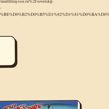
ultfilmysssr.ru%2Fsovetskij-
-
%A1%D0%BE%D0%B2%D0%B5%D1%82%D1%81%D0%BA