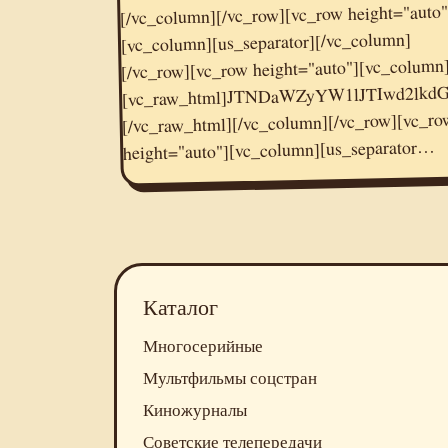
[/vc_column][/vc_row][vc_row height="auto"
[vc_column][us_separator][/vc_column]
[vc_raw_html]JTNDaWZyYW1lJTIwd2l
[/vc_row][vc_row height="auto"][vc_column
[/vc_raw_html][/vc_column][/vc_row][vc_ro
height="auto"][vc_column][us_separator…
Каталог
Многосерийные
Мультфильмы соцстран
Киножурналы
Советские телепередачи