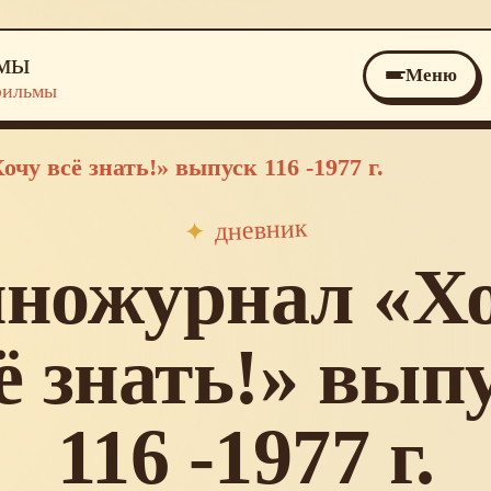
ьмы
Меню
фильмы
чу всё знать!» выпуск 116 -1977 г.
дневник
✦
ножурнал «Х
ё знать!» вып
116 -1977 г.