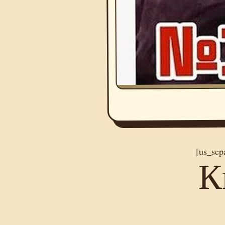
[us_sep
К