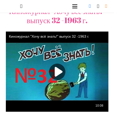
Киножурнал "Хочу всё знать!"
выпуск 32 -1963 г.