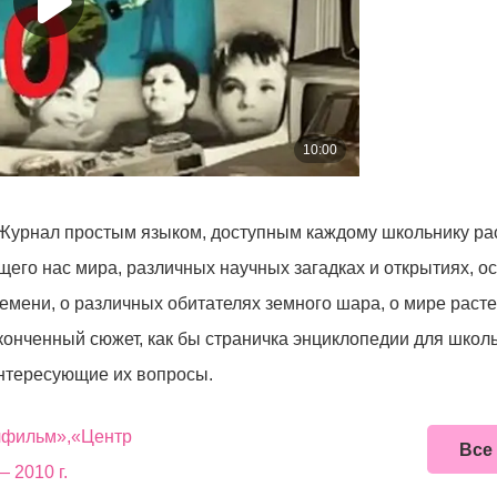
 Журнал простым языком, доступным каждому школьнику ра
щего нас мира, различных научных загадках и открытиях, 
ремени, о различных обитателях земного шара, о мире расте
конченный сюжет, как бы страничка энциклопедии для шко
интересующие их вопросы.
чфильм»,«Центр
Все
 2010 г.