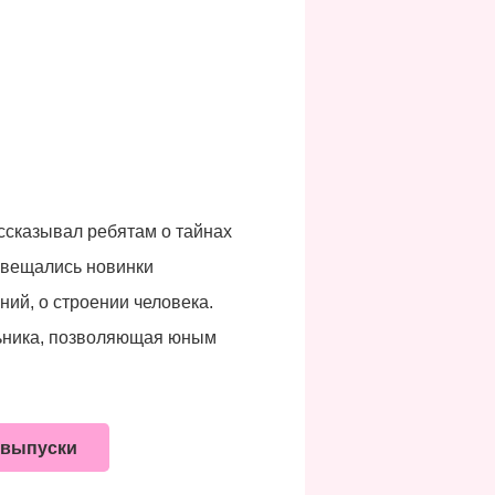
ссказывал ребятам о тайнах
освещались новинки
ний, о строении человека.
льника, позволяющая юным
 выпуски