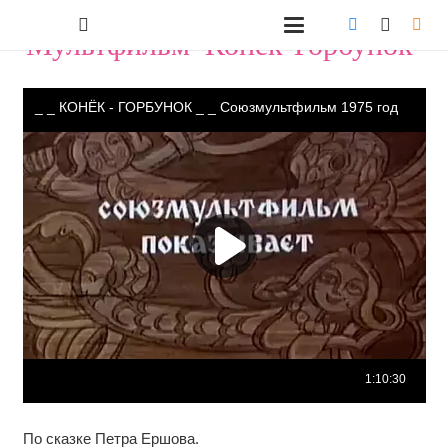
Мультфильм "Конёк-Горбунок"
По сказке Петра Ершова.