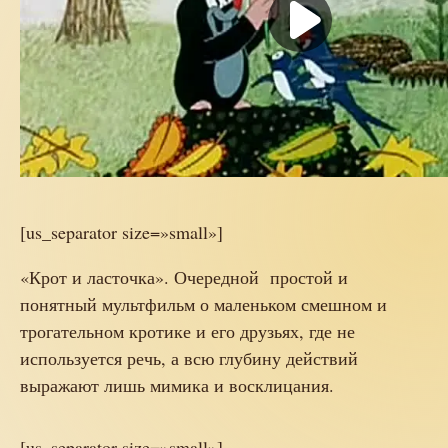
[us_separator size=»small»]
«Крот и ласточка». Очередной простой и
понятный мультфильм о маленьком смешном и
трогательном кротике и его друзьях, где не
используется речь, а всю глубину действий
выражают лишь мимика и восклицания.
[us_separator size=»small»]