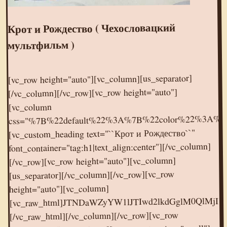
Крот и Рождество ( Чехословацкий
мультфильм )
[vc_row height="auto"][vc_column][us_separator]
[/vc_column][/vc_row][vc_row height="auto"]
[vc_column
css="%7B%22default%22%3A%7B%22color%22%3A%
[vc_custom_heading text="``Крот и Рождество``"
font_container="tag:h1|text_align:center"][/vc_column]
[/vc_row][vc_row height="auto"][vc_column]
[us_separator][/vc_column][/vc_row][vc_row
height="auto"][vc_column]
[vc_raw_html]JTNDaWZyYW1lJTIwd2lkdGglM0QlMjI1NjAlMjIlMjBoZWlnaHQlM0QlMjIzMTUlMjIlMjBzcmMlM0QlMjIlMkYlMkZvay5ydSUyRnZpZGVvZW1iZWQlMkY3MDU2NjQ3NzE5NTM4JTIyJTIwZnJhbWVib3JkZXIlM0QlMjIwJTIyJTIwYWxsb3clM0QlMjJhdXRvcGxheSUyMiUyMGFsbG93ZnVsbHNjcmVlbiUzRSUzQyUyRmlmcmFtZSUzRQ==
[/vc_raw_html][/vc_column][/vc_row][vc_row