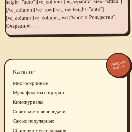
height="auto"][vc_column][us_separator size="small"]
[/vc_column][/vc_row][vc_row height="auto"]
[vc_column][vc_column_text]"Крот и Рождество".
Очередной …
смотрим
вместе
Каталог
Многосерийные
Мультфильмы соцстран
Киножурналы
Советские телепередачи
Самые популярные
Сборники мультфильмов