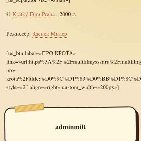
©
Krátký Film Praha
, 2000 г.
Режиссёр:
Зденек Милер
[us_btn label=»ПРО КРОТА»
link=»url:https%3A%2F%2Fmultfilmysssr.ru%2Fmultfilm
pro-
krota%2F|title:%D0%9C%D1%83%D0%BB%D1%
style=»2″ align=»right» custom_width=»200px»]
adminmilt