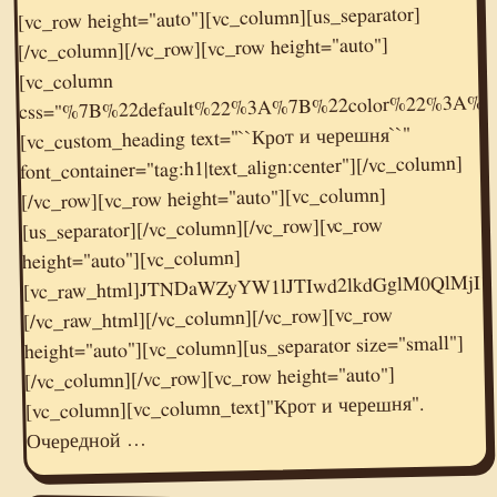
[vc_row height="auto"][vc_column][us_separator]
[/vc_column][/vc_row][vc_row height="auto"]
[vc_column
css="%7B%22default%22%3A%7B%22color%22%3A%
[vc_custom_heading text="``Крот и черешня``"
font_container="tag:h1|text_align:center"][/vc_column]
[/vc_row][vc_row height="auto"][vc_column]
[us_separator][/vc_column][/vc_row][vc_row
[vc_raw_html]JTNDaWZyYW1lJTIwd2lkdGglM0QlM
height="auto"][vc_column]
[/vc_raw_html][/vc_column][/vc_row][vc_row
height="auto"][vc_column][us_separator size="small"]
[/vc_column][/vc_row][vc_row height="auto"]
[vc_column][vc_column_text]"Крот и черешня".
Очередной …