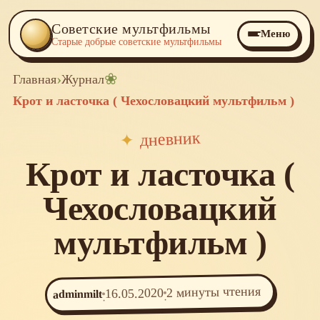
Советские мультфильмы
Меню
Старые добрые советские мультфильмы
›
❀
Главная
Журнал
Крот и ласточка ( Чехословацкий мультфильм )
дневник
✦
Крот и ласточка (
Чехословацкий
мультфильм )
2 минуты чтения
16.05.2020
adminmilt
·
·