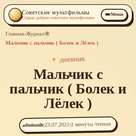
Советские мультфильмы
Меню
Старые добрые советские мультфильмы
›
❀
Главная
Журнал
Мальчик с пальчик ( Болек и Лёлек )
дневник
✦
Мальчик с
пальчик ( Болек и
Лёлек )
2 минуты чтения
23.07.2021
adminmilt
·
·