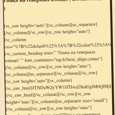
)
[vc_row height="auto"][vc_column][us_separator]
[/vc_column][/vc_row][vc_row height="auto"]
[vc_column
css="%7B%22default%22%3A%7B%22color%22%3A%
[vc_custom_heading text="``Гонка на северных
оленях``" font_container="tag:h1|text_align:center"]
[/vc_column][/vc_row][vc_row height="auto"]
[vc_column][us_separator][/vc_column][/vc_row]
[vc_raw_html]JTNDaWZyYW1lJTIwd2lkdGglM0QlMj
[vc_row height="auto"][vc_column]
[/vc_raw_html][/vc_column][/vc_row][vc_row
height="auto"][vc_column][us_separator size="small"]
[/vc_column][/vc_row][vc_row height="auto"]
[vc_column][vc_column_text]"Гонка на северных…