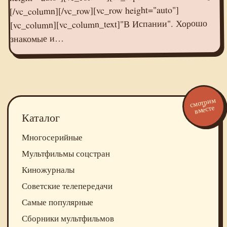
[/vc_column][/vc_row][vc_row height="auto"]
[vc_column][vc_column_text]"В Испании". Хорошо
знакомые и…
смотрим
вместе
Каталог
Многосерийные
Мультфильмы соцстран
Киножурналы
Советские телепередачи
Самые популярные
Сборники мультфильмов