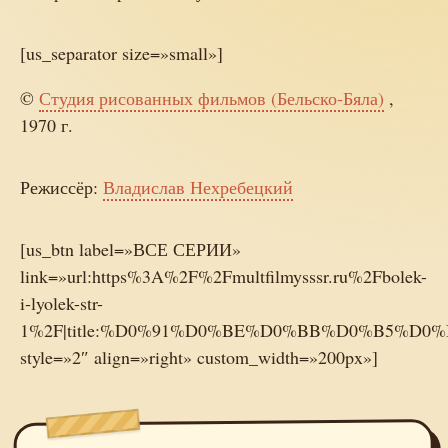
[us_separator size=»small»]
©
Студия рисованных фильмов (Бельско-Бяла)
,
1970 г.
Режиссёр:
Владислав Нехребецкий
[us_btn label=»ВСЕ СЕРИИ»
link=»url:https%3A%2F%2Fmultfilmysssr.ru%2Fbolek-
i-lyolek-str-
1%2F|title:%D0%91%D0%BE%D0%BB%D0%B5%D
style=»2″ align=»right» custom_width=»200px»]