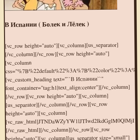
В Испании ( Болек и Лёлек )
[vc_row height="auto"][vc_column][us_separator]
[/vc_column][/vc_row][vc_row height="auto"]
[vc_column
css="%7B%22default%22%3A%7B%22color%22%3A%
[vc_custom_heading text="``В Испании``"
font_container="tag:h1|text_align:center"][/vc_column]
[/vc_row][vc_row height="auto"][vc_column]
[us_separator][/vc_column][/vc_row][vc_row
height="auto"][vc_column]
[vc_raw_html]JTNDaWZyYW1lJTIwd2lkdGglM0QlMjI1NjAlMjIlMjBoZWlnaHQlM0QlMjIzMTUlMjIlMjBzcmMlM0QlMjIlMkYlMkZvay5ydSUyRnZpZGVvZW1iZWQlMkY4MDc0ODk2NzM4OTMwJTIyJTIwZnJhbWVib3JkZXIlM0QlMjIwJTIyJTIwYWxsb3clM0QlMjJhdXRvcGxheSUyMiUyMGFsbG93ZnVsbHNjcmVlbiUzRSUzQyUyRmlmcmFtZSUzRQ==
[/vc_raw_html][/vc_column][/vc_row][vc_row
height="auto"][vc_column][us_separator size="small"]