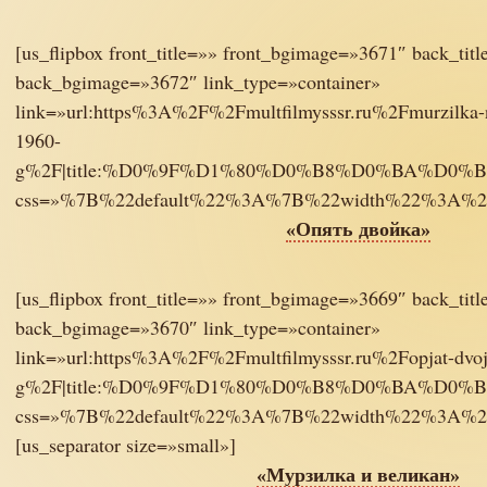
[us_flipbox front_title=»» front_bgimage=»3671″ back_titl
back_bgimage=»3672″ link_type=»container»
link=»url:https%3A%2F%2Fmultfilmysssr.ru%2Fmurzilka-n
1960-
g%2F|title:%D0%9F%D1%80%D0%B8%D0%BA%D
css=»%7B%22default%22%3A%7B%22width%22%3A%
«Опять двойка»
[us_flipbox front_title=»» front_bgimage=»3669″ back_titl
back_bgimage=»3670″ link_type=»container»
link=»url:https%3A%2F%2Fmultfilmysssr.ru%2Fopjat-dvoj
g%2F|title:%D0%9F%D1%80%D0%B8%D0%BA%D
css=»%7B%22default%22%3A%7B%22width%22%3A%
[us_separator size=»small»]
«Мурзилка и великан»