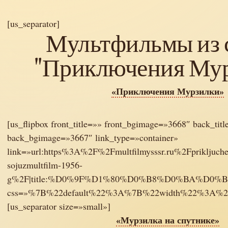
[us_separator]
Мультфильмы из 
"Приключения Му
«Приключения Мурзилки»
[us_flipbox front_title=»» front_bgimage=»3668″ back_titl
back_bgimage=»3667″ link_type=»container»
link=»url:https%3A%2F%2Fmultfilmysssr.ru%2Fprikljuchen
sojuzmultfilm-1956-
g%2F|title:%D0%9F%D1%80%D0%B8%D0%BA%D
css=»%7B%22default%22%3A%7B%22width%22%3A%
[us_separator size=»small»]
«Мурзилка на спутнике»