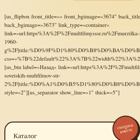
[us_flipbox front_title=»» front_bgimage=»3674″ back_titl
back_bgimage=»3673″ link_type=»container»
link=»url:https%3A%2F%2Fmultfilmysssr.ru%2Fmurzilka-i-
1960-
g%2F|title:%D0%9F%D1%80%D0%B8%D0%BA%D
css=»%7B%22default%22%3A%7B%22width%22%3A%
[us_btn label=»Назад» link=»url:https%3A%2F%2Fmultfil
sovetskih-multfilmov-str-
2%2F|title:%D0%A1%D0%B5%D1%80%D0%B8%D
style=»2″][us_separator show_line=»1″ thick=»5″]
смотрим
вместе
Каталог