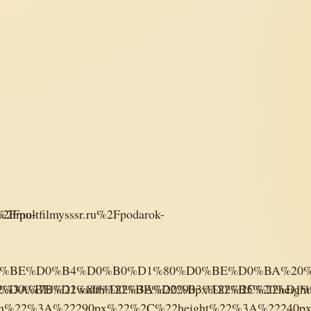
u%2Fpo-
2Fmultfilmysssr.ru%2Fpodarok-
F%D0%BE%D0%B4%D0%B0%D1%80%D0%BE%D0%BA%2
0%B4%D0%BE%D1%80%D0%BE%D0%B3%D0%B5%20%D
%22%3A%7B%22width%22%3A%22290px%22%2C%22heig
dth%22%3A%22290px%22%2C%22height%22%3A%22240