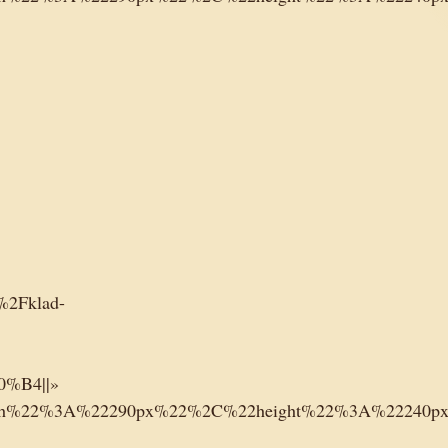
%2Fklad-
%B4||»
dth%22%3A%22290px%22%2C%22height%22%3A%22240