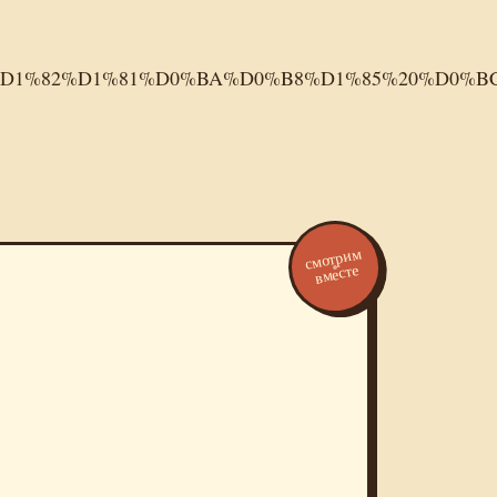
5%D1%82%D1%81%D0%BA%D0%B8%D1%85%20%D0%
смотрим
вместе