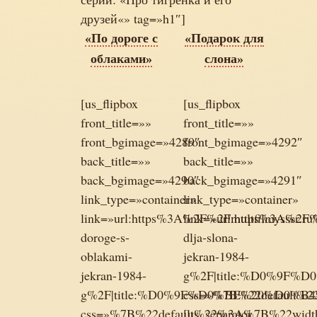
друзей«» tag=»h1″]
«По дороге с
«Подарок для
облаками»
слона»
[us_flipbox
[us_flipbox
front_title=»»
front_title=»»
front_bgimage=»4289″
front_bgimage=»4292″
back_title=»»
back_title=»»
back_bgimage=»4290″
back_bgimage=»4291″
link_type=»container»
link_type=»container»
link=»url:https%3A%2F%2Fmultfilmysssr.r
link=»url:https%3A%2F%
doroge-s-
dlja-slona-
oblakami-
jekran-1984-
jekran-1984-
g%2F|title:%D0%9
g%2F|title:%D0%9F%D0%BE%20%D
css=»%7B%22default
css=»%7B%22default%22%3A%7B%22wi
[us_separator