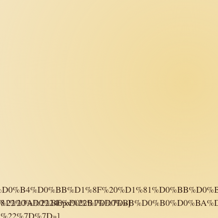
0%D0%B4%D0%BB%D1%8F%20%D1%81%D0%BB%D0%B
1%81%20%D0%BE%D0%B1%D0%BB%D0%B0%D0%BA%D
ht%22%3A%22240px%22%7D%7D»]
px%22%7D%7D»]