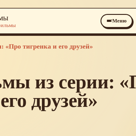
ьмы
Меню
фильмы
 «Про тигренка и его друзей»
мы из серии: «
его друзей»