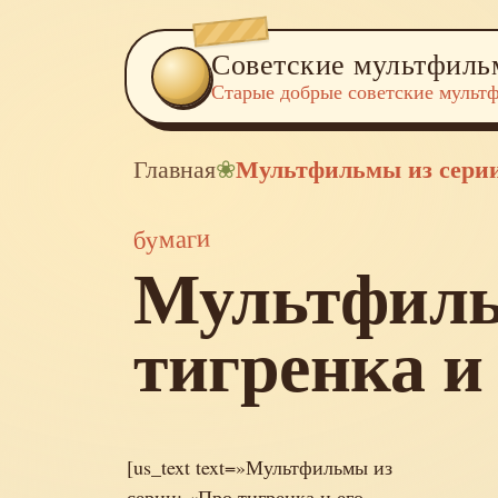
Советские мультфил
Старые добрые советские мульт
Главная
❀
Мультфильмы из серии:
бумаги
Мультфиль
тигренка и 
[us_text text=»Мультфильмы из
серии: «Про тигренка и его