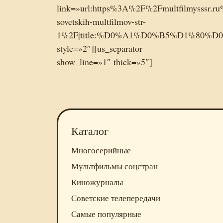
link=»url:https%3A%2F%2Fmultfilmysssr.ru%
sovetskih-multfilmov-str-
1%2F|title:%D0%A1%D0%B5%D1%8
style=»2″][us_separator
show_line=»1″ thick=»5″]
Каталог
Многосерийные
Мультфильмы соцстран
Киножурналы
Советские телепередачи
Самые популярные