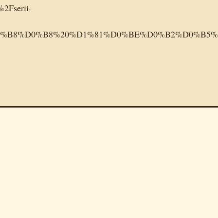
2Fserii-
0%D0%B8%D0%B8%20%D1%81%D0%BE%D0%B2%D0%B