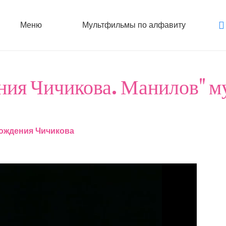
Меню
Мультфильмы по алфавиту
ния Чичикова. Манилов" м
ождения Чичикова