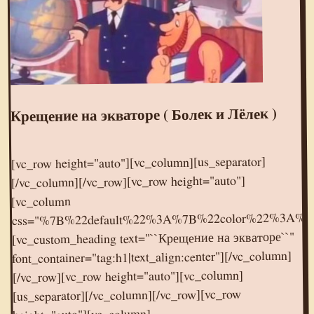
Крещение на экваторе ( Болек и Лёлек )
[vc_row height="auto"][vc_column][us_separator]
[/vc_column][/vc_row][vc_row height="auto"]
[vc_column
css="%7B%22default%22%3A%7B%22color%22%3A%
[vc_custom_heading text="``Крещение на экваторе``"
font_container="tag:h1|text_align:center"][/vc_column]
[/vc_row][vc_row height="auto"][vc_column]
[us_separator][/vc_column][/vc_row][vc_row
height="auto"][vc_column]
[vc_raw_html]JTNDaWZyYW1lJTIwd2lkdGglM0QlMjI1NjAlMjIlMjBoZWlnaHQlM0QlMjIzMTUlMjIlMjBzcmMlM0QlMjIlMkYlMkZvay5ydSUyRnZpZGVvZW1iZWQlMkY3ODk1MTUxMDg2MTk0JTIyJTIwZnJhbWVib3JkZXIlM0QlMjIwJTIyJTIwYWxsb3clM0QlMjJhdXRvcGxheSUyMiUyMGFsbG93ZnVsbHNjcmVlbiUzRSUzQyUyRmlmcmFtZSUzRQ==