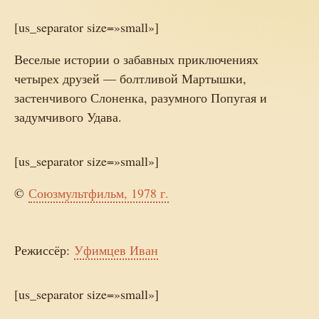
[us_separator size=»small»]
Веселые истории о забавных приключениях
четырех друзей — болтливой Мартышки,
застенчивого Слоненка, разумного Попугая и
задумчивого Удава.
[us_separator size=»small»]
©
Союзмультфильм, 1978 г.
Режиссёр:
Уфимцев Иван
[us_separator size=»small»]