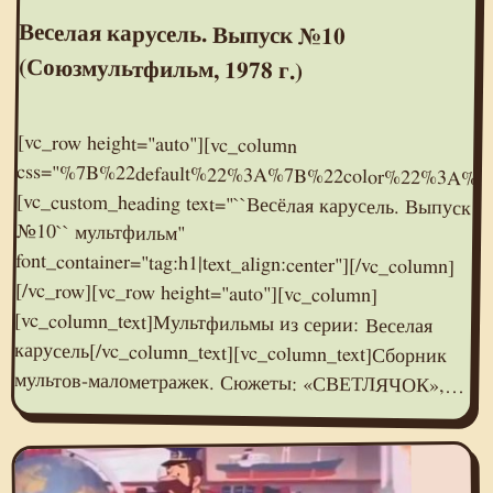
Веселая карусель. Выпуск №10
(Союзмультфильм, 1978 г.)
[vc_row height="auto"][vc_column
css="%7B%22default%22%3A%7B%22color%22%3A%22%23e95095%22%7D%7D"]
[vc_custom_heading text="``Весёлая карусель. Выпуск
№10`` мультфильм"
font_container="tag:h1|text_align:center"][/vc_column]
[/vc_row][vc_row height="auto"][vc_column]
[vc_column_text]Мультфильмы из серии: Веселая
карусель[/vc_column_text][vc_column_text]Сборник
мультов-малометражек. Сюжеты: «СВЕТЛЯЧОК»,…