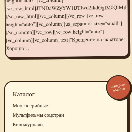
[/vc_raw_html][/vc_column][/vc_row][vc_row
height="auto"][vc_column][us_separator size="small"]
[/vc_column][/vc_row][vc_row height="auto"]
[vc_column][vc_column_text]"Крещение на экваторе".
Хорошо…
смотрим
вместе
Каталог
Многосерийные
Мультфильмы соцстран
Киножурналы