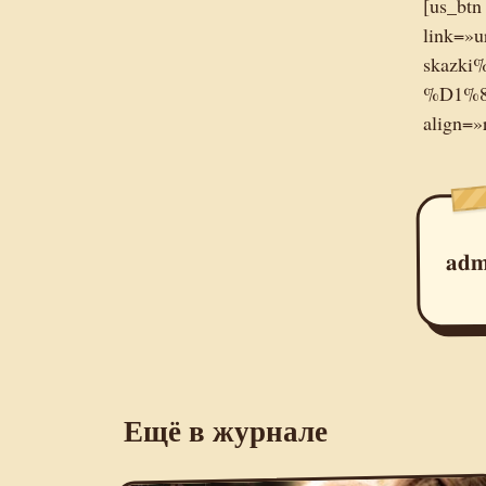
[us_bt
link=»u
skazk
%D1%8
align=»
adm
Ещё в журнале