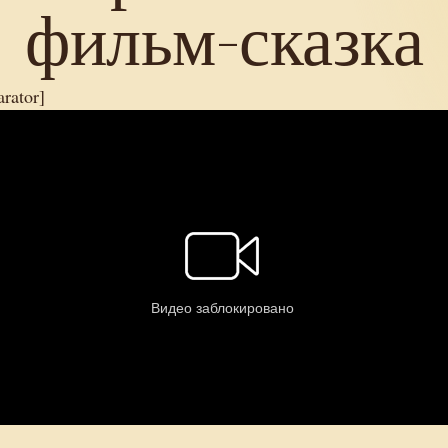
фильм-сказка
arator]