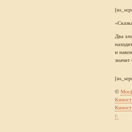
[us_sep
«Сказк
Два зл
находит
и након
значит
[us_sep
©
Мосф
Киност
Киност
г.