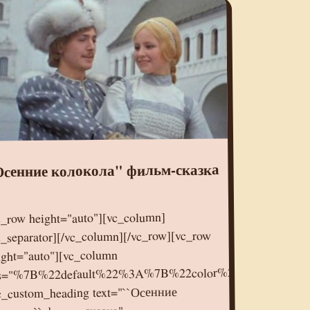
сенние колокола" фильм-сказка
c_row height="auto"][vc_column]
s_separator][/vc_column][/vc_row][vc_row
ight="auto"][vc_column
s="%7B%22default%22%3A%7B%22color%22%3A%22%2
c_custom_heading text="``Осенние