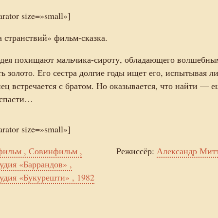
arator size=»small»]
а странствий» фильм-сказка.
одея похищают мальчика-сироту, обладающего волшебны
ь золото. Его сестра долгие годы ищет его, испытывая л
ец встречается с братом. Но оказывается, что найти — е
 спасти…
arator size=»small»]
ильм , Совинфильм ,
Режиссёр:
Александр Мит
удия «Баррандов» ,
удия «Букурешти» , 1982