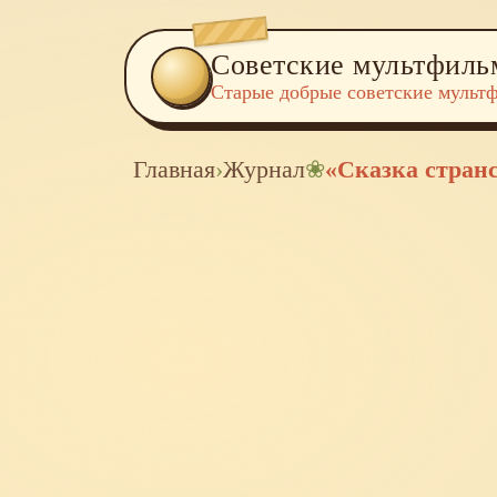
Советские мультфил
Старые добрые советские мульт
Главная
›
Журнал
❀
«Сказка стран