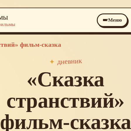
ьмы
Меню
фильмы
ствий» фильм-сказка
дневник
✦
«Сказка
странствий»
фильм-сказк