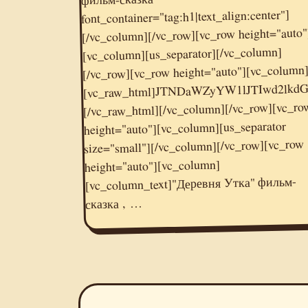
font_container="tag:h1|text_align:center"]
[/vc_column][/vc_row][vc_row height="auto"
[vc_column][us_separator][/vc_column]
[vc_raw_html]JTNDaWZyYW1lJTIwd2lkdGglM0QlMjI1NjAlMjIlMjBoZWlnaHQlM0QlMjIzMTUlMjIlMjBzcmMlM0QlMjIlMkYlMkZvay5ydSUyRnZpZGVvZW1iZWQlMkY3NTIyOTE0NzMyNjM1JTNGbm9jaGF0JTNEMSUyMiUyMGZyYW1lYm9yZGVyJTNEJTIyMCUyMiUyMGFsbG93JTNEJTIyYXV0b3BsYXklMjIlMjBhbGxvd2Z1bGxzY3JlZW4lM0UlM0MlMkZpZnJhbWUlM0U=
[/vc_row][vc_row height="auto"][vc_column
[/vc_raw_html][/vc_column][/vc_row][vc_ro
height="auto"][vc_column][us_separator
size="small"][/vc_column][/vc_row][vc_row
height="auto"][vc_column]
[vc_column_text]"Деревня Утка" фильм-
сказка , …