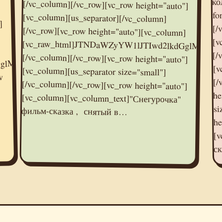
ко
fo
]
[/
[v
]
[/
[vc_raw_html]JTN
w
[/
he
si
фильм-сказка , снятый в…
he
[v
ск