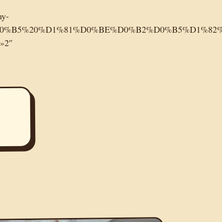
my-
%8B%D0%B5%20%D1%81%D0%BE%D0%B2%D0%B5%D1
»2″