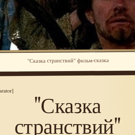
"Сказка странствий" фильм-сказка
arator]
"Сказка
странствий"