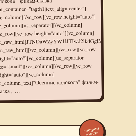
локола`` фильм-сказка"
nt_container="tag:h1|text_align:center"]
vc_column][/vc_row][vc_row height="auto"]
c_column][us_separator][/vc_column]
vc_row][vc_row height="auto"][vc_column]
DaWZyYW1lJTIwd2lkdGglM0QlMjI1NjAlMjIlMjBoZWlnaHQlM0QlMjIzMTUlMjIlMjBzcmMlM0QlMjIlMkYlMkZvay5ydSUyRnZpZGVvZW1iZWQlMkYyNzA2NzE3MjgwODc2JTNGbm9jaGF0JTNEMSUyMiUyMGZyYW1lYm9yZGVyJTNEJTIyMCUyMiUyMGFsbG93JTNEJTIyYXV0b3BsYXklMjIlMjBhbGxvd2Z1bGxzY3JlZW4lM0UlM0MlMkZpZnJhbWUlM0U=
vc_raw_html][/vc_column][/vc_row][vc_row
ight="auto"][vc_column][us_separator
ze="small"][/vc_column][/vc_row][vc_row
ight="auto"][vc_column]
c_column_text]"Осенние колокола" фильм-
азка , …
смотрим
вместе