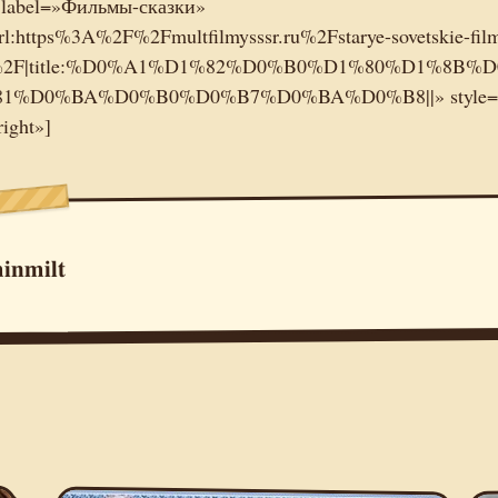
n label=»Фильмы-сказки»
rl:https%3A%2F%2Fmultfilmysssr.ru%2Fstarye-sovetskie-fil
i%2F|title:%D0%A1%D1%82%D0%B0%D1%80%D1
1%D0%BA%D0%B0%D0%B7%D0%BA%D0%B8||» style=
right»]
inmilt