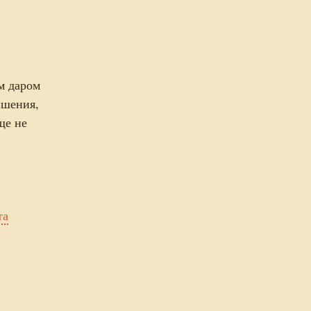
м даром
ишения,
ще не
та