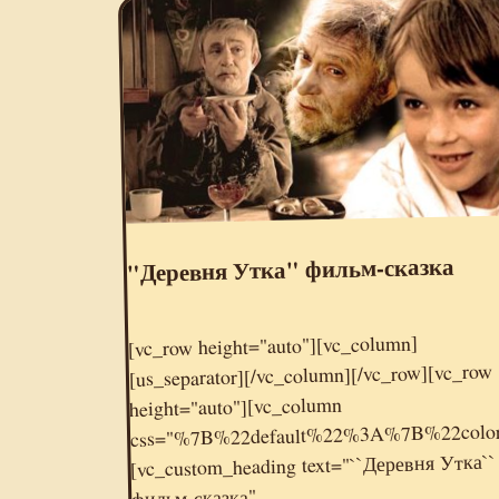
"Деревня Утка" фильм-сказка
[vc_row height="auto"][vc_column]
[us_separator][/vc_column][/vc_row][vc_row
height="auto"][vc_column
css="%7B%22default%22%3A%7B%22co
[vc_custom_heading text="``Деревня Утка``
фильм-сказка"