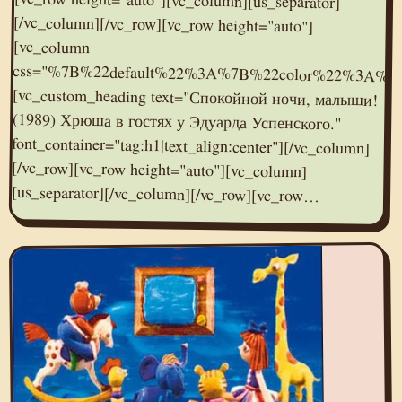
[vc_column
[us_separator][/vc_column][/vc_row][vc_row…