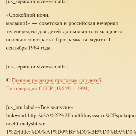
[us_separator size=»small»]
«Спокойной ночи,
малыши!» — советская и российская вечерняя
телепередача для детей дошкольного и младшего
школьного возраста. Программа выходит с 1
сентября 1964 года.
[us_separator size=»small»]
©
Главная редакция программ для детей
Гостелерадио СССР (1964©—1991)
[us_btn label=»Все выпуски»
link=»url:https%3A%2F%2Fmultfilmysssr.ru%2Fspokojno
nochi-malyshi-str-
1%2F|title:%D0%A1%D0%BF%D0%BE%D0%BA%