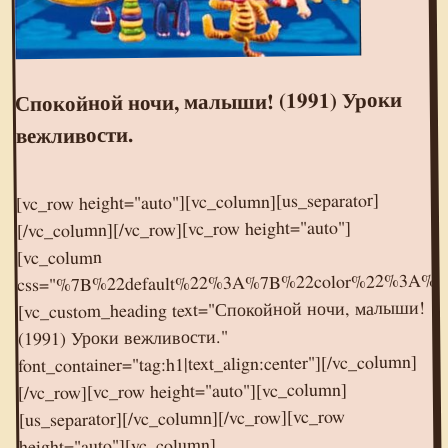
Спокойной ночи, малыши! (1991) Уроки
вежливости.
[vc_row height="auto"][vc_column][us_separator]
[/vc_column][/vc_row][vc_row height="auto"]
[vc_column
css="%7B%22default%22%3A%7B%22color%22%3A%
[vc_custom_heading text="Спокойной ночи, малыши!
(1991) Уроки вежливости."
font_container="tag:h1|text_align:center"][/vc_column]
[/vc_row][vc_row height="auto"][vc_column]
[us_separator][/vc_column][/vc_row][vc_row
height="auto"][vc_column]