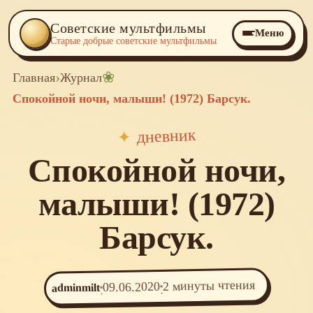
Советские мультфильмы
Меню
Старые добрые советские мультфильмы
›
❀
Главная
Журнал
Спокойной ночи, малыши! (1972) Барсук.
дневник
✦
Спокойной ночи,
малыши! (1972)
Барсук.
2 минуты чтения
09.06.2020
adminmilt
·
·