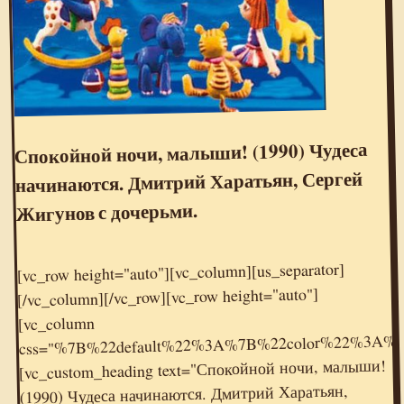
Спокойной ночи, малыши! (1990) Чудеса
начинаются. Дмитрий Харатьян, Сергей
Жигунов с дочерьми.
[vc_row height="auto"][vc_column][us_separator]
[/vc_column][/vc_row][vc_row height="auto"]
[vc_column
css="%7B%22default%22%3A%7B%22color%22%3A%
[vc_custom_heading text="Спокойной ночи, малыши!
(1990) Чудеса начинаются. Дмитрий Харатьян,