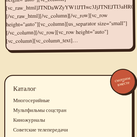
[vc_raw_html]JTNDaWZyYW1lJTIwc3JjJTNEJTI3aH
[/vc_raw_html][/vc_column][/vc_row][vc_row
height="auto"][vc_column][us_separator size="small"]
[/vc_column][/vc_row][vc_row height="auto"]
[vc_column][vc_column_text]…
смотрим
вместе
Каталог
Многосерийные
Мультфильмы соцстран
Киножурналы
Советские телепередачи