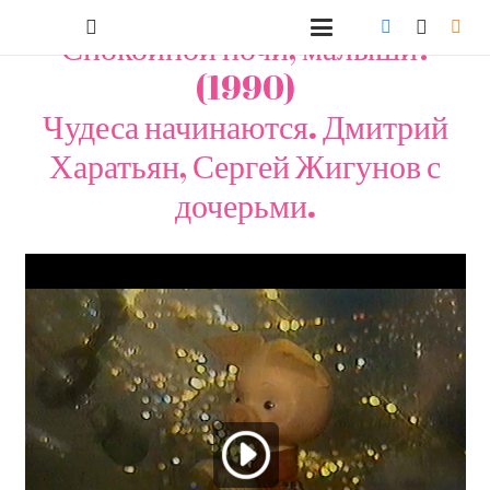
Спокойной ночи, малыши!
(1990)
Чудеса начинаются. Дмитрий
Харатьян, Сергей Жигунов с
дочерьми.