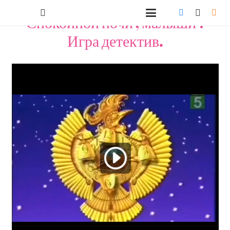
Спокойной ночи , малыши !
Игра детектив.