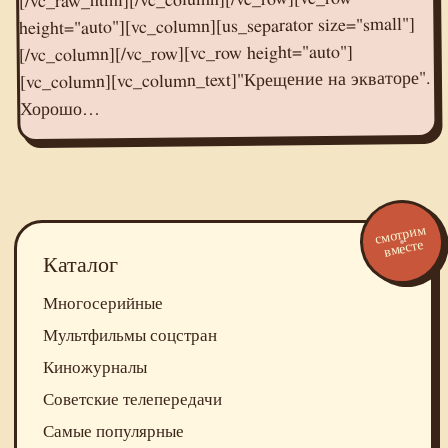
height="auto"][vc_column][us_separator size="small"]
[/vc_column][/vc_row][vc_row height="auto"]
[vc_column][vc_column_text]"Крещение на экваторе".
Хорошо…
смотрим
вместе
Каталог
Многосерийные
Мультфильмы соцстран
Киножурналы
Советские телепередачи
Самые популярные