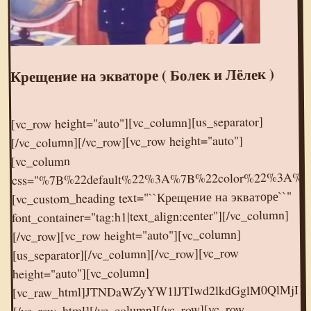
Крещение на экваторе ( Болек и Лёлек )
[vc_row height="auto"][vc_column][us_separator]
[/vc_column][/vc_row][vc_row height="auto"]
[vc_column
css="%7B%22default%22%3A%7B%22color%22%3A%
[vc_custom_heading text="``Крещение на экваторе``"
font_container="tag:h1|text_align:center"][/vc_column]
[/vc_row][vc_row height="auto"][vc_column]
[us_separator][/vc_column][/vc_row][vc_row
height="auto"][vc_column]
[vc_raw_html]JTNDaWZyYW1lJTIwd2lkdGglM0QlMjI1NjAlMjIlMjBoZWlnaHQlM0QlMjIzMTUlMjIlMjBzcmMlM0QlMjIlMkYlMkZvay5ydSUyRnZpZGVvZW1iZWQlMkY3ODk1MTUxMDg2MTk0JTIyJTIwZnJhbWVib3JkZXIlM0QlMjIwJTIyJTIwYWxsb3clM0QlMjJhdXRvcGxheSUyMiUyMGFsbG93ZnVsbHNjcmVlbiUzRSUzQyUyRmlmcmFtZSUzRQ==
[/vc_raw_html][/vc_column][/vc_row][vc_row