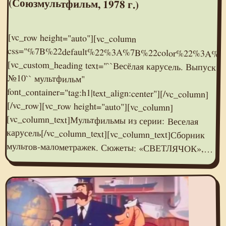
(Союзмультфильм, 1978 г.)
[vc_row height="auto"][vc_column
css="%7B%22default%22%3A%7B%22color%22%3A%22%23e95095%22%7D%7D"]
[vc_custom_heading text="``Весёлая карусель. Выпуск
№10`` мультфильм"
font_container="tag:h1|text_align:center"][/vc_column]
[/vc_row][vc_row height="auto"][vc_column]
[vc_column_text]Мультфильмы из серии: Веселая
карусель[/vc_column_text][vc_column_text]Сборник
мультов-малометражек. Сюжеты: «СВЕТЛЯЧОК»,…