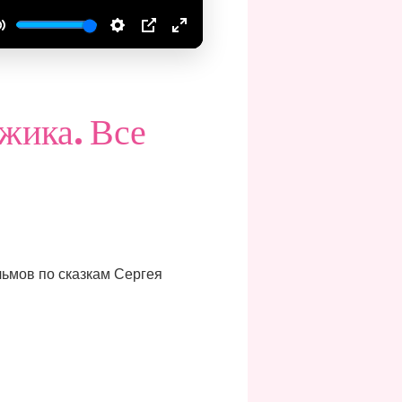
Mute
Settings
PIP
Enter
fullscreen
жика. Все
ьмов по сказкам Сергея