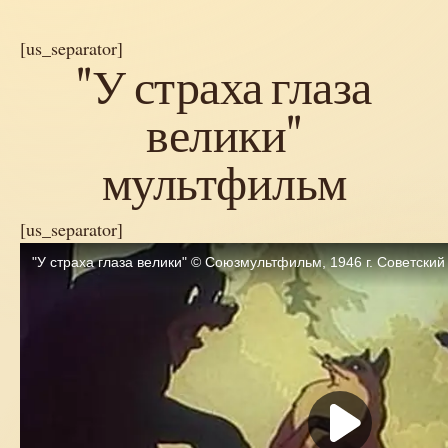
[us_separator]
"У страха глаза
велики"
мультфильм
[us_separator]