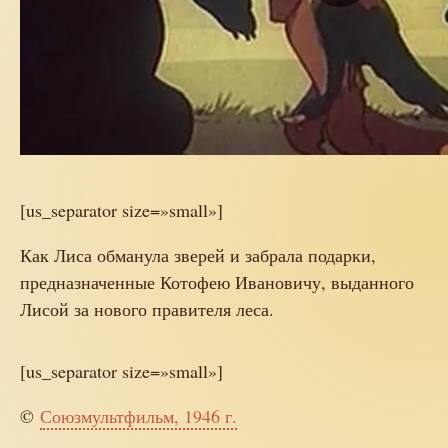
[us_separator size=»small»]
Как Лиса обманула зверей и забрала подарки,
предназначенные Котофею Ивановичу, выданного
Лисой за нового правителя леса.
[us_separator size=»small»]
©
Союзмультфильм, 1946 г.