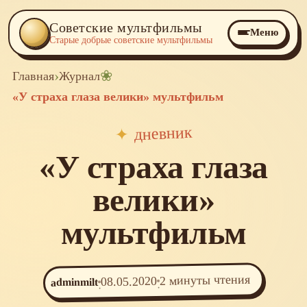
Советские мультфильмы
Меню
Старые добрые советские мультфильмы
›
❀
Главная
Журнал
«У страха глаза велики» мультфильм
дневник
✦
«У страха глаза
велики»
мультфильм
2 минуты чтения
08.05.2020
adminmilt
·
·