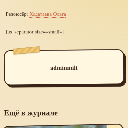
Режиссёр:
Ходатаева Ольга
[us_separator size=»small»]
adminmilt
Ещё в журнале