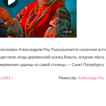
носказки» Александром Роу. Разыгрывается сказочная ист
ждеством, когда деревенский кузнец Вакула, оседлав чёрта
«черевички» царицы из самой столицы — Санкт-Петербурга.
,1961 г.
Режиссёр:
Александр Роу