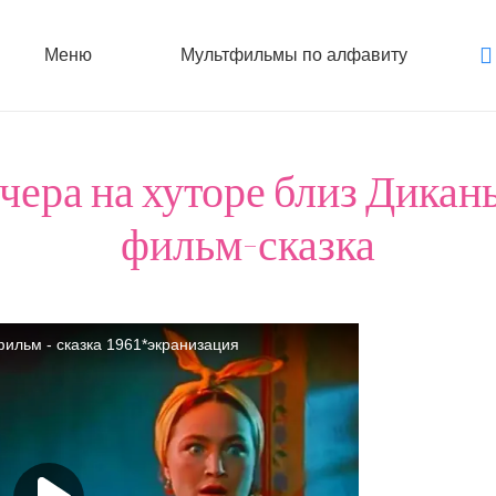
Меню
Мультфильмы по алфавиту
чера на хуторе близ Дикан
фильм-сказка