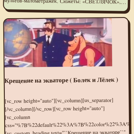
мультов-малометражек. Сюжеты: «СВЕТЛЯЧОК»,…
Крещение на экваторе ( Болек и Лёлек )
[vc_row height="auto"][vc_column][us_separator]
[/vc_column][/vc_row][vc_row height="auto"]
[vc_column
css="%7B%22default%22%3A%7B%22color%22%3A%
[vc_custom_heading text="``Крещение на экваторе``"