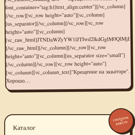
font_container="tag:h1|text_align:center"][/vc_column]
[/vc_row][vc_row height="auto"][vc_column]
[us_separator][/vc_column][/vc_row][vc_row
height="auto"][vc_column]
[vc_raw_html]JTNDaWZyYW1lJTIwd2lkdGglM0QlMjI1NjAlMjIlMjBoZWlnaHQlM0QlMjIzMTUlMjIlMjBzcmMlM0QlMjIlMkYlMkZvay5ydSUyRnZpZGVvZW1iZWQlMkY3ODk1MTUxMDg2MTk0JTIyJTIwZnJhbWVib3JkZXIlM0QlMjIwJTIyJTIwYWxsb3clM0QlMjJhdXRvcGxheSUyMiUyMGFsbG93ZnVsbHNjcmVlbiUzRSUzQyUyRmlmcmFtZSUzRQ==
[/vc_raw_html][/vc_column][/vc_row][vc_row
height="auto"][vc_column][us_separator size="small"]
[/vc_column][/vc_row][vc_row height="auto"]
[vc_column][vc_column_text]"Крещение на экваторе".
Хорошо…
смотрим
вместе
Каталог