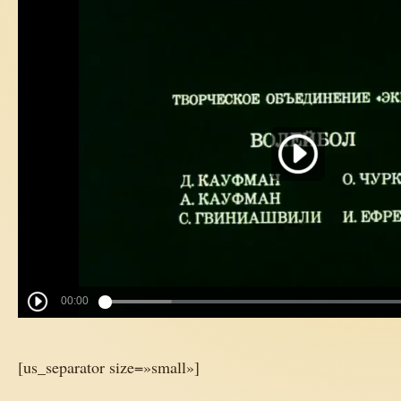
[us_separator size=»small»]