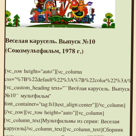
Веселая карусель. Выпуск №10
(Союзмультфильм, 1978 г.)
[vc_row height="auto"][vc_column
css="%7B%22default%22%3A%7B%22color%22%3A%22%23e95095%22%7D%7D"]
[vc_custom_heading text="``Весёлая карусель. Выпуск
№10`` мультфильм"
font_container="tag:h1|text_align:center"][/vc_column]
[/vc_row][vc_row height="auto"][vc_column]
[vc_column_text]Мультфильмы из серии: Веселая
карусель[/vc_column_text][vc_column_text]Сборник