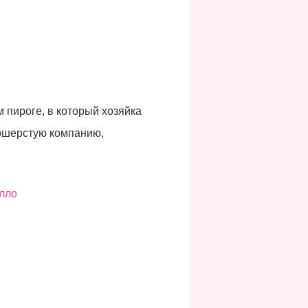
 пироге, в который хозяйка
ношерстую компанию,
лло