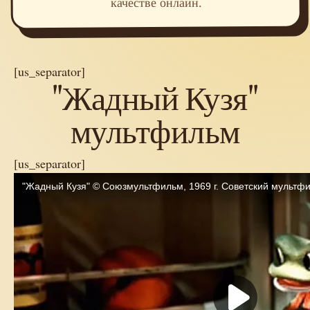
качестве онлайн.
[us_separator]
"Жадный Кузя"
мультфильм
[us_separator]