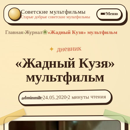
Советские мультфильмы
Меню
Старые добрые советские мультфильмы
›
❀
Главная
Журнал
«Жадный Кузя» мультфильм
дневник
✦
«Жадный Кузя»
мультфильм
2 минуты чтения
24.05.2020
adminmilt
·
·