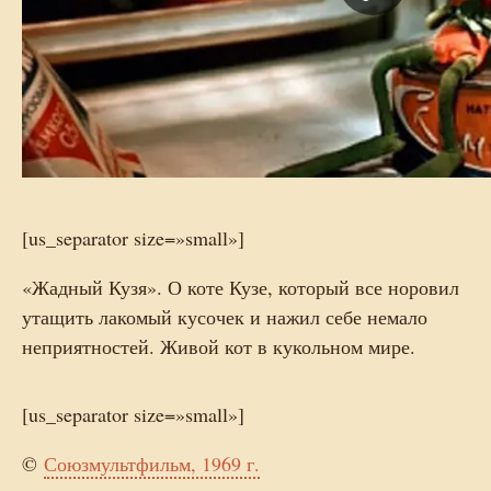
[us_separator size=»small»]
«Жадный Кузя». О коте Кузе, который все норовил
утащить лакомый кусочек и нажил себе немало
неприятностей. Живой кот в кукольном мире.
[us_separator size=»small»]
©
Союзмультфильм, 1969 г.