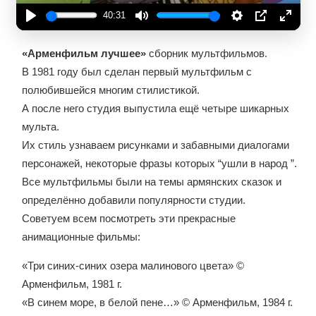
40:31
Play
Mute
Settings
PIP
Enter
fullsc
«Арменфильм лучшее»
сборник мультфильмов.
В 1981 году был сделан первый мультфильм с
полюбившейся многим стилистикой.
А после него студия выпустила ещё четыре шикарных
мульта.
Их стиль узнаваем рисунками и забавными диалогами
персонажей, некоторые фразы которых “ушли в народ ”.
Все мультфильмы были на темы армянских сказок и
определённо добавили популярности студии.
Советуем всем посмотреть эти прекрасные
анимационные фильмы:
«Три синих-синих озера малинового цвета» ©
Арменфильм, 1981 г.
«В синем море, в белой пене…» © Арменфильм, 1984 г.