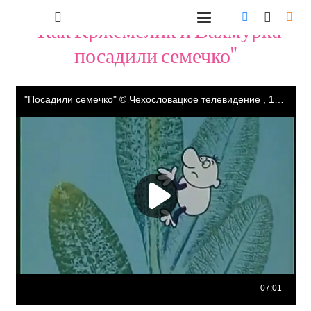
"Как Кржемелик и Вахмурка
посадили семечко"