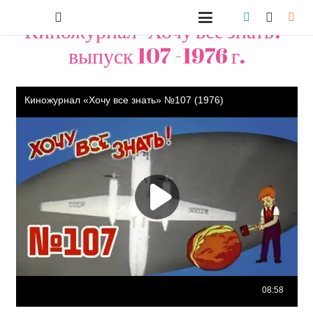
Киножурнал "Хочу всё знать!"
выпуск 107 -1976 г.