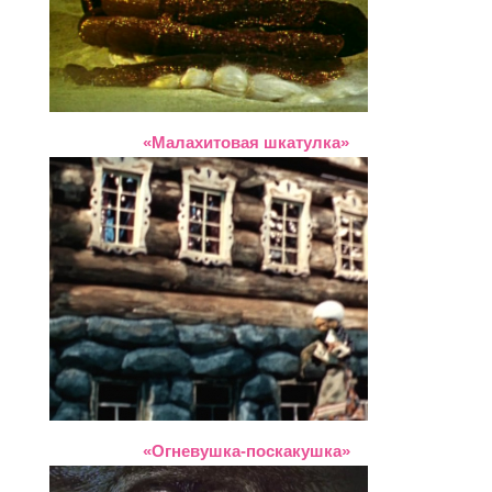
«Малахитовая шкатулка»
«Огневушка-поскакушка»