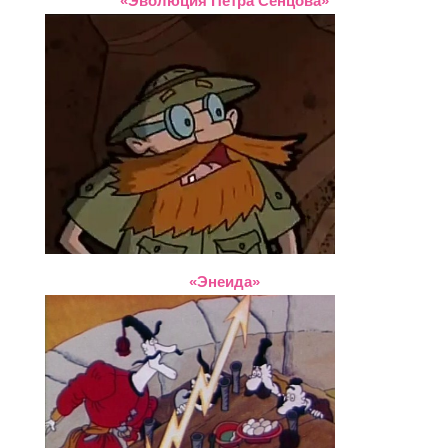
«Эволюция Петра Сенцова»
«Энеида»