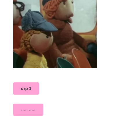
стр 1
….. …..