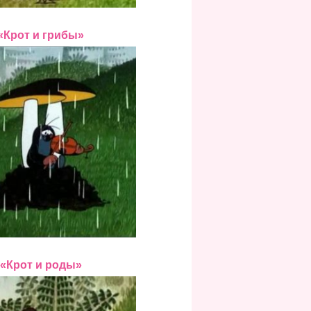
«Крот и грибы»
«Крот и роды»