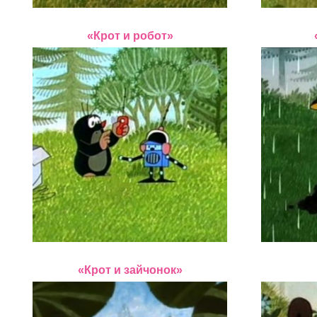
«Крот и робот»
«Крот и зайчонок»