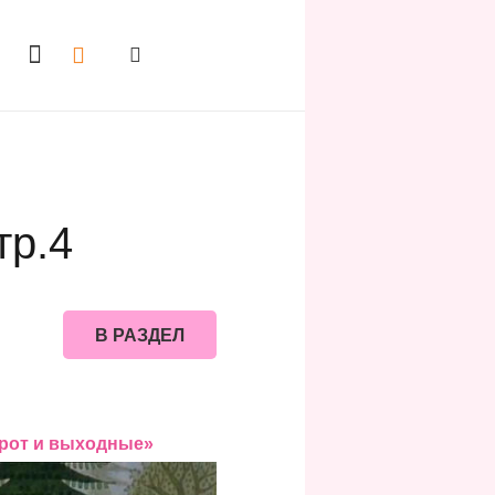
тр.4
В РАЗДЕЛ
рот и выходные»