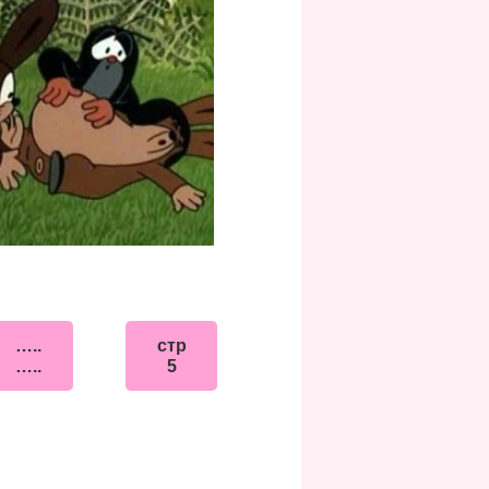
…..
стр
…..
5