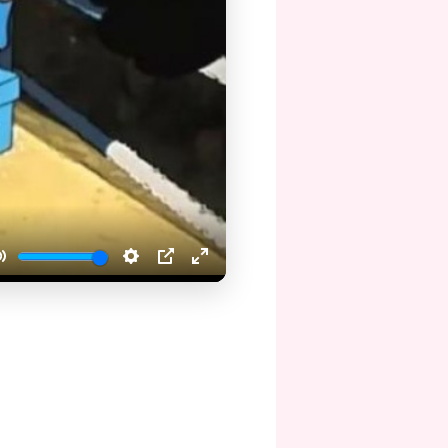
Mute
Settings
PIP
Enter
fullscreen