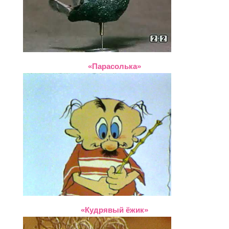
«Парасолька»
«Кудрявый ёжик»