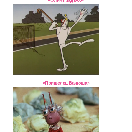
«Олимпиада-80»
«Пришелец Ванюша»