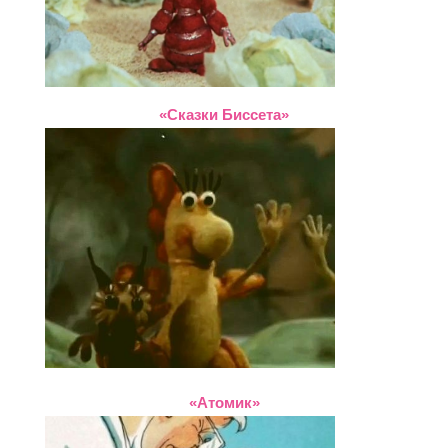
«Сказки Биссета»
«Атомик»