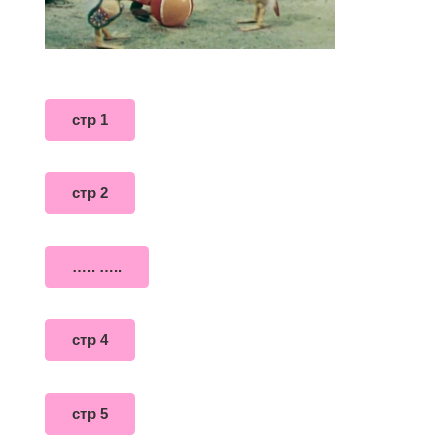
стр 1
стр 2
….. …..
стр 4
стр 5