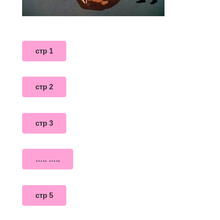
стр 1
стр 2
стр 3
….. …..
стр 5