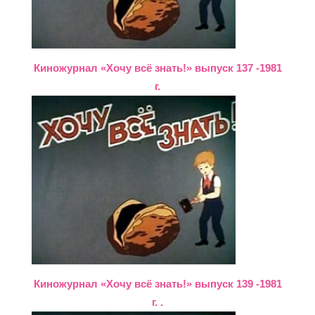
Киножурнал «Хочу всё знать!» выпуск 137 -1981
г.
Киножурнал «Хочу всё знать!» выпуск 139 -1981
г. .