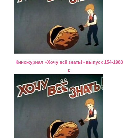
Киножурнал «Хочу всё знать!» выпуск 154-1983
г.