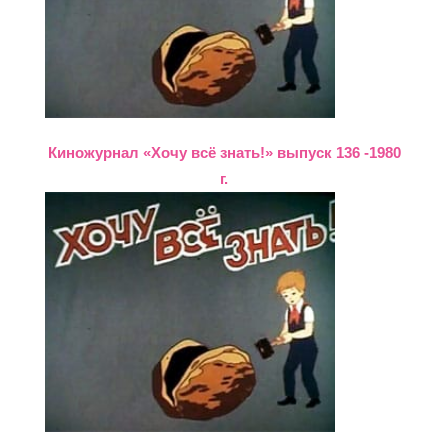
Киножурнал «Хочу всё знать!» выпуск 136 -1980
г.